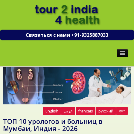
Связаться с нами +91-9325887033
ГЛАВНАЯ
ХИРУРГИ
БОЛЬНИЦЫ
ТУРИЗМ
English
عربى
français
русский
বাংলা
ТОП 10 урологов и больниц в
Мумбаи, Индия - 2026