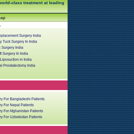
world-class treatment at leading
map
.
eplacement Surgery India
 Tuck Surgery In India
c Surgery India
ft Surgery In India
iposuction in India
l Prostatectomy India
ry For Bangladeshi Patients
y For Nepal Patients
y For Afghanistan Patients
y For Uzbekistan Patients