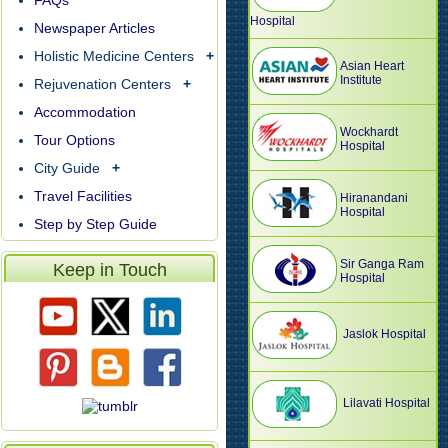
FAQs
Hospital
Newspaper Articles
Holistic Medicine Centers
+
Asian Heart
Institute
Rejuvenation Centers
+
Accommodation
Wockhardt
Tour Options
Hospital
City Guide
+
Travel Facilities
Hiranandani
Hospital
Step by Step Guide
Sir Ganga Ram
Keep in Touch
Hospital
Jaslok Hospital
Lilavati Hospital