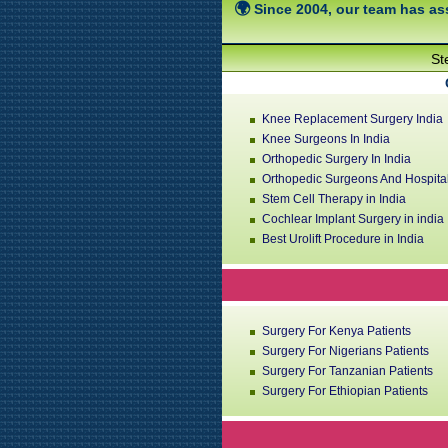
Since 2004, our team has ass
St
Knee Replacement Surgery India
Knee Surgeons In India
Orthopedic Surgery In India
Orthopedic Surgeons And Hospital
Stem Cell Therapy in India
Cochlear Implant Surgery in india
Best Urolift Procedure in India
Surgery For Kenya Patients
Surgery For Nigerians Patients
Surgery For Tanzanian Patients
Surgery For Ethiopian Patients