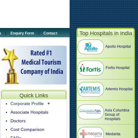
5887033
@tour2india4health.com
Top Hospitals in India
|
|
s
Enquiry Form
Contact
Apollo Hospital
Fortis Hospital
Artemis Hospital
Quick Links
Corporate Profile
+
Asia Columbia
Associate Hospitals
Group of
Hospitals
Doctors
Cost Comparison
Medanta