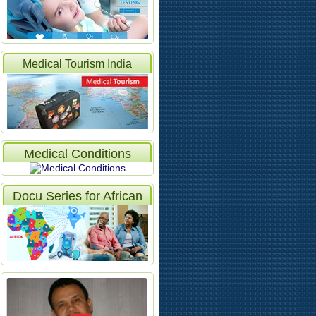
Medical Tourism India
Articles
Medical Conditions
Docu Series for African