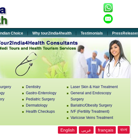
+91-932
:
enquiry
:
|
|
|
Indian Choice
Why tour2india4health
Testimonials
PressRelease
urgery
Dentistry
Laser Skin & Hair Treatment
ogy
Gastro-Enterology
General and Endoscopy
ery
Pediatric Surgery
Surgery
Dermatology
Bariatric/Obesity Surgery
Health Checkups
IVF (Fertility Treatment)
Varicose Veins Treatment
বাংলা
français
عربى
English