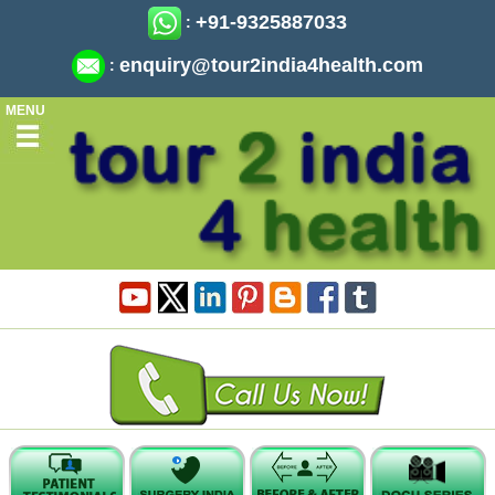
+91-9325887033
:
enquiry@tour2india4health.com
:
MENU