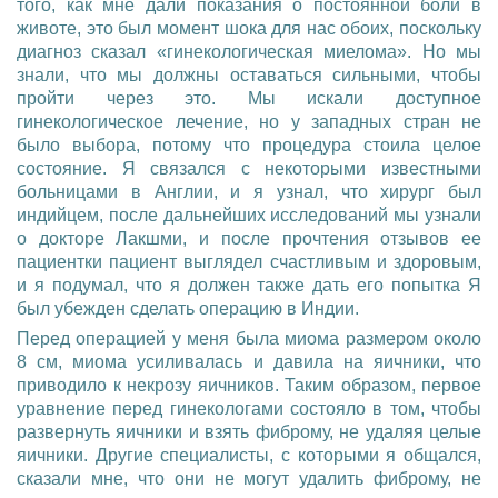
того, как мне дали показания о постоянной боли в
животе, это был момент шока для нас обоих, поскольку
диагноз сказал «гинекологическая миелома». Но мы
знали, что мы должны оставаться сильными, чтобы
пройти через это. Мы искали доступное
гинекологическое лечение, но у западных стран не
было выбора, потому что процедура стоила целое
состояние. Я связался с некоторыми известными
больницами в Англии, и я узнал, что хирург был
индийцем, после дальнейших исследований мы узнали
о докторе Лакшми, и после прочтения отзывов ее
пациентки пациент выглядел счастливым и здоровым,
и я подумал, что я должен также дать его попытка Я
был убежден сделать операцию в Индии.
Перед операцией у меня была миома размером около
8 см, миома усиливалась и давила на яичники, что
приводило к некрозу яичников. Таким образом, первое
уравнение перед гинекологами состояло в том, чтобы
развернуть яичники и взять фиброму, не удаляя целые
яичники. Другие специалисты, с которыми я общался,
сказали мне, что они не могут удалить фиброму, не