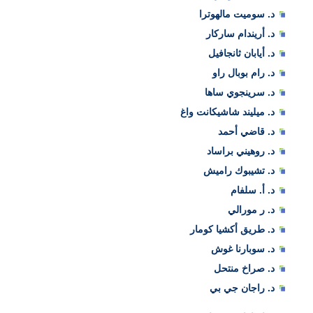
د. سوميت مالهوترا
د. أريندام ساركار
د. أيابان ثانجافيل
د. رام بوبال راو
د. سرينجوي ساها
د. ميليند شاشيكانت واغ
د. قاضي أحمد
د. روهيني براساد
د. تشيبوك راميش
د. أ. سلفام
د. ر مورالي
د. طريق أكشيا كومار
د. سوبارنا غوش
د. صراخ منتحل
د. راجان جي بي