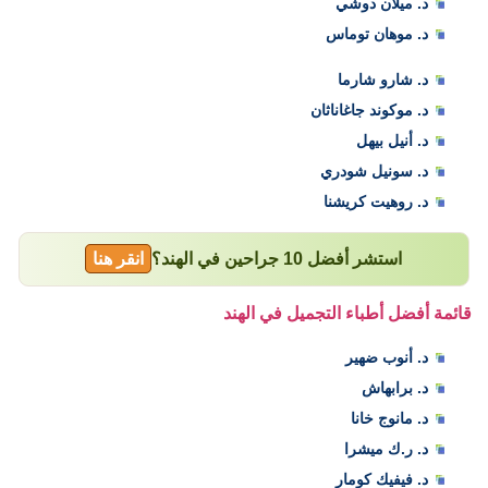
د. ميلان دوشي
د. موهان توماس
د. شارو شارما
د. موكوند جاغاناثان
د. أنيل بيهل
د. سونيل شودري
د. روهيت كريشنا
استشر أفضل 10 جراحين في الهند؟
انقر هنا
قائمة أفضل أطباء التجميل في الهند
د. أنوب ضهير
د. برابهاش
د. مانوج خانا
د. ر.ك ميشرا
د. فيفيك كومار