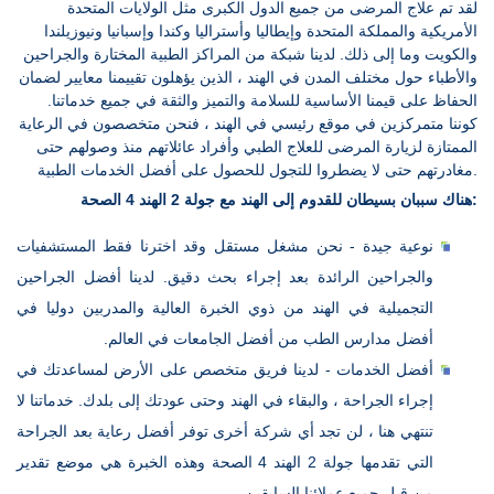
لقد تم علاج المرضى من جميع الدول الكبرى مثل الولايات المتحدة
الأمريكية والمملكة المتحدة وإيطاليا وأستراليا وكندا وإسبانيا ونيوزيلندا
والكويت وما إلى ذلك. لدينا شبكة من المراكز الطبية المختارة والجراحين
والأطباء حول مختلف المدن في الهند ، الذين يؤهلون تقييمنا معايير لضمان
الحفاظ على قيمنا الأساسية للسلامة والتميز والثقة في جميع خدماتنا.
كوننا متمركزين في موقع رئيسي في الهند ، فنحن متخصصون في الرعاية
الممتازة لزيارة المرضى للعلاج الطبي وأفراد عائلاتهم منذ وصولهم حتى
مغادرتهم حتى لا يضطروا للتجول للحصول على أفضل الخدمات الطبية.
هناك سببان بسيطان للقدوم إلى الهند مع جولة 2 الهند 4 الصحة:
نوعية جيدة - نحن مشغل مستقل وقد اخترنا فقط المستشفيات
والجراحين الرائدة بعد إجراء بحث دقيق. لدينا أفضل الجراحين
التجميلية في الهند من ذوي الخبرة العالية والمدربين دوليا في
أفضل مدارس الطب من أفضل الجامعات في العالم.
أفضل الخدمات - لدينا فريق متخصص على الأرض لمساعدتك في
إجراء الجراحة ، والبقاء في الهند وحتى عودتك إلى بلدك. خدماتنا لا
تنتهي هنا ، لن تجد أي شركة أخرى توفر أفضل رعاية بعد الجراحة
التي تقدمها جولة 2 الهند 4 الصحة وهذه الخبرة هي موضع تقدير
من قبل جميع عملائنا السابقين.