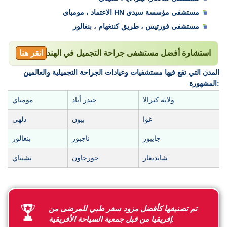
مستشفى مؤسسة سيدي HN الاعتماد ، مومباي
مستشفى فورتيس ، طريق كننغهام ، بنغالور
استشارة أفضل مستشفى جراحة التجميل في الهند
انقر هنا
المدن التي تقع فيها مستشفيات وعيادات الجراحة التجميلية والعالمين
المشهورة:
ولاية كيرالا
حيدر أباد
مومباي
غوا
بيون
دلهي
جايبور
ناجبور
بنغالور
شانديغار
جورجاون
تشيناي
تم تصنيفها كأفضل مزود سفر طبي للمرضى من
إفريقيا من قبل جمعية السياحة الأفريقية.