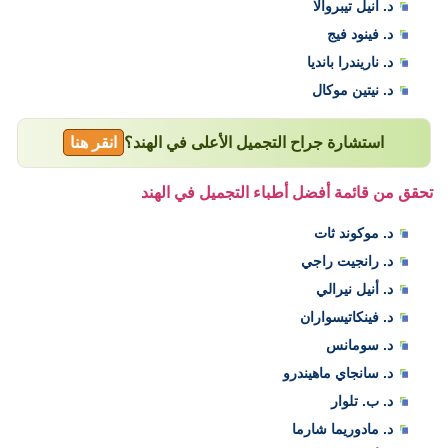
د. أنيل تيبروالا
د. فينود فيج
د. ناريندرا بانديا
د. نيتين موكال
استشارة جراح التجميل الأعلى في الهند؟
انقر هنا
تحقق من قائمة أفضل أطباء التجميل في الهند
د. موكوند ثات
د. رانجيت راجي
د. أنيل نيرالي
د. فينكاتيسواران
د. سومانس
د. سانجاي ماهيندرو
د. ب. تلوار
د. مادوريما شارما