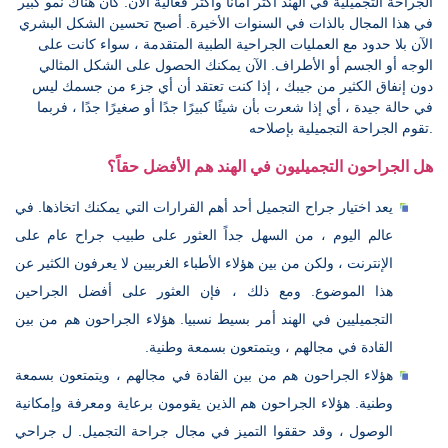
الجراحة التجميلية في الهند أكثر أمانًا وأكثر فعالية الآن. كان هناك نمو كبير
في هذا المجال بالذات في السنوات الأخيرة. أصبح تحسين الشكل البشري
الآن بلا حدود مع العمليات الجراحية الطبية المتقدمة ، سواء كانت على
الوجه أو الجسم أو الأطراف. الآن يمكنك الحصول على الشكل المثالي
دون إنفاق الكثير من جيبك ، إذا كنت تعتقد أن أي جزء من جسمك ليس
في حالة جيدة ، أي إذا شعرت بأن شيئًا كبيرًا جدًا أو صغيرًا جدًا ، فربما
تقوم الجراحة التجميلية بإصلاحه.
هل الجراحون التجميليون في الهند هم الأفضل حقاً؟
يعد اختيار جراح التجميل أحد أهم القرارات التي يمكنك اتخاذها. في
عالم اليوم ، من السهل جداً العثور على طبيب جراح عام على
الإنترنت ، ولكن من بين هؤلاء الأطباء الغربيين لا يعرفون الكثير عن
هذا الموضوع. ومع ذلك ، فإن العثور على أفضل الجراحين
التجميليين في الهند أمر بسيط نسبيا. هؤلاء الجراحون هم من بين
القادة في مجالهم ، ويتمتعون بسمعة وطنية.
هؤلاء الجراحون هم من بين القادة في مجالهم ، ويتمتعون بسمعة
وطنية. هؤلاء الجراحون هم الذين يقومون برعاية ومعرفة وإمكانية
الوصول ، وقد حققوا التميز في مجال جراحة التجميل. ل جراحي