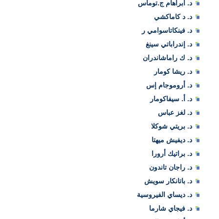
د. ابراهام ج.توماس
د. د كاماكشي
د. فينكاتاسوامي ر
د. إندراباتي سينغ
د. ك راماشاندران
د. ريشا كومار
د. أروموجام إس
د. أ. سيفاكومار
د. لغز عباس
د. بريتي شوكلا
د. ديفيش ميهتا
د. براتيك أرورا
د. راجان تاندون
د. باتانكار سويش
د. ديساي الفيروسية
د. فيجاي شارما