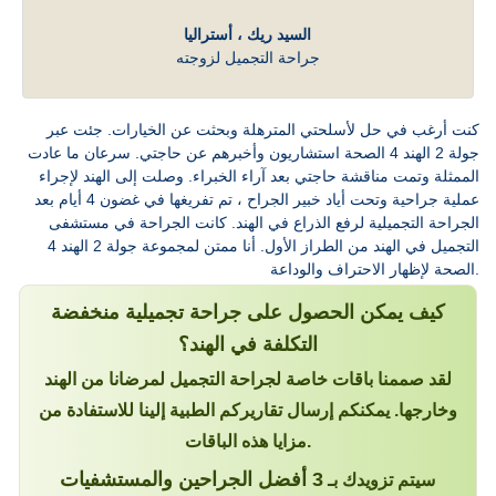
السيد ريك ، أستراليا
جراحة التجميل لزوجته
كنت أرغب في حل لأسلحتي المترهلة وبحثت عن الخيارات. جئت عبر
جولة 2 الهند 4 الصحة استشاريون وأخبرهم عن حاجتي. سرعان ما عادت
الممثلة وتمت مناقشة حاجتي بعد آراء الخبراء. وصلت إلى الهند لإجراء
عملية جراحية وتحت أياد خبير الجراح ، تم تفريغها في غضون 4 أيام بعد
الجراحة التجميلية لرفع الذراع في الهند. كانت الجراحة في مستشفى
التجميل في الهند من الطراز الأول. أنا ممتن لمجموعة جولة 2 الهند 4
الصحة لإظهار الاحتراف والوداعة.
كيف يمكن الحصول على جراحة تجميلية منخفضة
التكلفة في الهند؟
لقد صممنا باقات خاصة لجراحة التجميل لمرضانا من الهند
وخارجها. يمكنكم إرسال تقاريركم الطبية إلينا للاستفادة من
مزايا هذه الباقات.
3 أفضل الجراحين والمستشفيات
سيتم تزويدك بـ