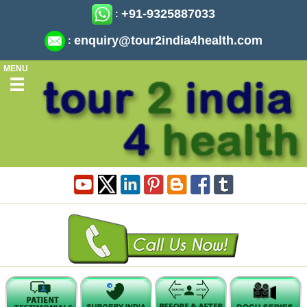
+91-9325887033
:
enquiry@tour2india4health.com
:
MENU