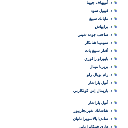
د. أنوبهاف جوبتا
د. فيبول سود
د. مايانك سينغ
د. برابهاش
د. صاحب جودة شيتي
د. سوميتا شانكار
د. أفتار سينغ باث
د. بابوراو رافوري
د. بريرنا ميتال
د. رام بوبال راو
د. أتول باراشار
د. باريمال إس كولكارني
د. أتول باراشار
د. شاشانك شيرنجاربيور
د. سانديا بالاسوبرامانيان
د. هاري فينكاتراماني