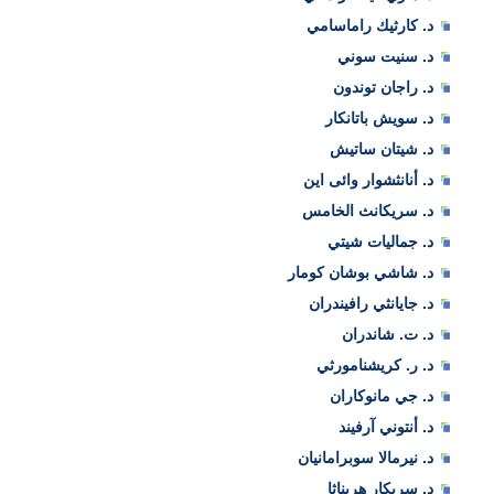
د. كارثيك راماسامي
د. سنيت سوني
د. راجان توندون
د. سويش باتانكار
د. شيتان ساتيش
د. أنانثشوار وائی این
د. سريكانث الخامس
د. جماليات شيتي
د. شاشي بوشان كومار
د. جايانثي رافيندران
د. ت. شاندران
د. ر. كريشنامورثي
د. جي مانوكاران
د. أنتوني آرفيند
د. نيرمالا سوبرامانيان
د. سريكار هريناثا