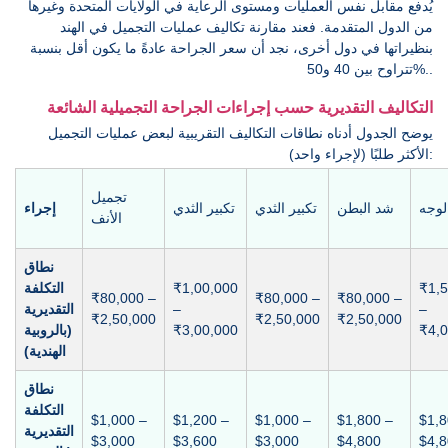
يُدفع مقابل نفس العمليات ومستوى الرعاية في الولايات المتحدة وغيرها
من الدول المتقدمة. فعند مقارنة تكاليف عمليات التجميل في الهند
بنظيراتها في دول أخرى، نجد أن سعر الجراحة عادةً ما يكون أقل بنسبة
تتراوح بين 40 و50%..
التكاليف التقديرية حسب إجراءات الجراحة التجميلية الشائعة
يوضح الجدول أدناه نطاقات التكاليف التقريبية لبعض عمليات التجميل
الأكثر طلبًا (لإجراء واحد):
تجميل
لوجه
شد البطن
تكبير الثدي
تكبير الثدي
إجراء
الأنف
نطاق
₹1,5
₹1,00,000
التكلفة
₹80,000 –
₹80,000 –
₹80,000 –
–
–
التقديرية
₹2,50,000
₹2,50,000
₹2,50,000
₹4,0
₹3,00,000
(بالروبية
الهندية)
نطاق
التكلفة
$1,000 –
$1,200 –
$1,000 –
$1,800 –
$1,8
التقديرية
$3,000
$3,600
$3,000
$4,800
$4,