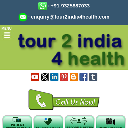
+91-9325887033
:
enquiry@tour2india4health.com
:
MENU