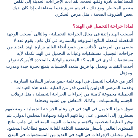
المضاعفات نادرة ولكنها تحدث. لقد أدت الإجراءات الحديثة إلى تقلص
معظم المخاطر. ومع ذلك ، قد يتم تعزيز هذه المضاعفات إذا كان لديك
بعض الظروف الصحية ، مثل مرض السكري.
لماذا جراحة التجميل في الهند؟
أصبحت الهند رائدة في مجال الجراحة التجميلية ، وبالتالي أصبحت الوجهة
المفضلة لمعظم النتائج الموثوقة والممتازة. في كل عام ، يقوم عدد لا
يحصى من المرضى الأجانب من جميع أنحاء العالم بزيارة الهند للعديد من
جراحات التجميل. مستشفيات وعيادات التجميل في الهند تكملة لأية
مستشفيات أخرى في المملكة المتحدة والولايات المتحدة الأمريكية توفر
أحدث التقنيات ويعمل بها فريق متعدد الجنسيات يتمتع بخبرة جيدة ومدرب
ومؤهل.
أكثر من عيادات التجميل في الهند تلبية جميع معايير السلامة الصارمة ،
وخدمة المرضى الدوليين بأقصى قدر من العناية. تقدم هذه العيادات
التجميلية مجموعة كاملة من إجراءات الجراحة التجميلية ، مثل ترهلات
الجسم والتحسينات ، وكذلك الانتعاش بين عشية وضحاها.
تفوق خبراء التجميل في الهند في فن وعلم الجراحة التجميلية ، ومعظمهم
يضطرون إلى الحصول على زمالاتهم الدولية وشهادة المجلس الدولي. يتم
توفير العناية الشخصية والاهتمام بخدمات القيمة المضافة إلى جانب نتائج
المستوى العالمي بأسعار منخفضة التكلفة للغاية لجميع قطاعات المجتمع.
تتوفر مختلف الإجراءات في الهند في العديد من المستشفيات في المدن