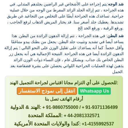
شد الوجه
:يتم إجراءه على الأشخاص غير الراضين بجلدهم المتدلي. في
هذه الجراحة ، تتم إزالة الجلد الزائد المفرط من الوجه من خلال عملية
جراحية. تساعدك هذه الجراحة أيضًا على التخلص من التجاعيد عن طريق
تشديدها. يعطيك جلد أصغر سنا. قد يختار المريض الذهاب لرفع الحاجب ،
ورفع الرقبة ، ورفع الخد إلخ.
شد البطن
: في هذه الجراحة ، تتم إزالة الدهون الزائدة من البطن. هذا
يساعد أيضا في تشديد وتثبيت جلد البطن. يجعل من بطنك يبدو متناغمًا
وأقل حجماً. كما أنه يساعدك على تقليل الوزن على النحو التالي ؛ يتم إزالة
الدهون الزائدة أيضا في هذه الجراحة. النتيجة الإجمالية هي أنه يجعل زر
البطن الخاص بك جذاب. وبشكل عام ، فإن النساء ذوات الوزن الزائد
يذهبن لهذه العمليات الجراحية اللواتي يحصلن على بشرة فضفاضة بعد
الحمل.
للحصول على أي التزام مجانا اقتباس لجراحة التجميل الهند:
انتقل إلى نموذج الاستفسار
Whatsapp Us
أرقام الهاتف تصل بنا
الهند & الدولية
: + 91-9860755000 / + 91-9371136499
المملكة المتحدة
: + 44-2081332571
كندا والولايات المتحدة الأمريكية
: +1-4155992537