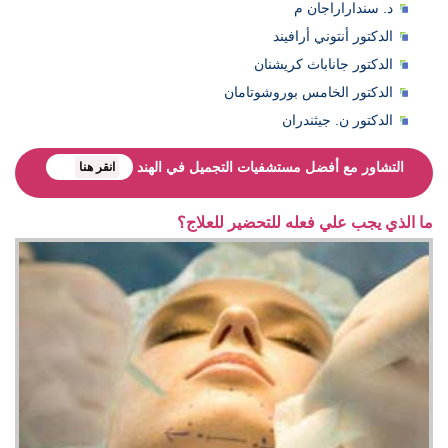
د. سنداراراجان م
الدكتور أنتوني أرافيند
الدكتور جاناباث كريشنان
الدكتور الخامس بوروشوتامان
الدكتور ن. جيثندران
التشاور مع أفضل مستشفيات التجميل في الهند
انقر هنا
ما الذي يجب علي فعله للتحضير للعلاج؟