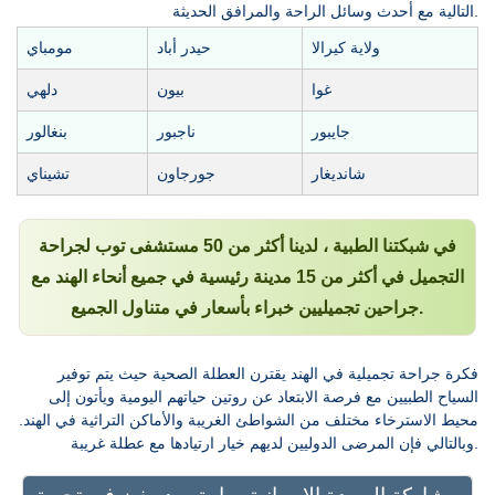
التالية مع أحدث وسائل الراحة والمرافق الحديثة.
ولاية كيرالا
حيدر أباد
مومباي
غوا
بيون
دلهي
جايبور
ناجبور
بنغالور
شانديغار
جورجاون
تشيناي
في شبكتنا الطبية ، لدينا أكثر من 50 مستشفى توب لجراحة
التجميل في أكثر من 15 مدينة رئيسية في جميع أنحاء الهند مع
جراحين تجميليين خبراء بأسعار في متناول الجميع.
فكرة جراحة تجميلية في الهند يقترن العطلة الصحية حيث يتم توفير
السياح الطبيين مع فرصة الابتعاد عن روتين حياتهم اليومية ويأتون إلى
محيط الاسترخاء مختلف من الشواطئ الغريبة والأماكن التراثية في الهند.
وبالتالي فإن المرضى الدوليين لديهم خيار ارتيادها مع عطلة غريبة.