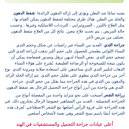
: Iيشبه تمامًا شد البطن ويؤدي إلى إزالة الدهون الزائدة
شفط الدهون
والجلد من البطن. هناك طرق مختلفة لشفط الدهون يمكن القيام بها ،
مثل العلاج بالليزر ، الميزوثيرابي ، الترددات اللاسلكية وغيرها ، وحسب
حالة المريض ، يتم تحديد علاج معين. نتائج كل من العلاج شفط الدهون
تختلف من مريض لآخر.
جراحة الثدي
: العديد من النساء غير راضيات عن شكل وحجم الثدي.
النساء اللواتي يطمحن للحصول على حجم أكبر تذهب لزراعة الثدي التي
تضخم حجم الثدي. بعض النساء لديهن ترهل وصدور فضفاضة يمكن أن
يكون نتيجة للشيخوخة أو الرضاعة الطبيعية. يُقترح على هؤلاء النساء
الذهاب لتكبير الثدي الذي يساعدهن على استعادة صلابة ومرونة الثدي. نوع
آخر من جراحة الثدي ينطوي على تقليل حجم الثدي. تتم إزالة الجلد الزائد
والدهون من الثدي في هذه الجراحة مما يقلل من حجم الثدي. جراحة
الثدي هي واحدة من أبرز أنواع جراحة التجميل للرجال بعد شفط الدهون.
زراعة الشعر
:أصبحت على نحو متزايد واحدة من المفضلة أنواع من
الجراحة التجميلية ، العديد من المشاهير خصوصا الرجال يختارون ذلك. في
هذه الجراحة على فروة الرأس أصلعها مع الشعر الاصطناعي. تُعرف هذه
الجراحة أيضًا باسم نسج الشعر وهي نعمة لأشخاص أصلعين
أعلى عيادات جراحة التجميل والمستشفيات في الهند