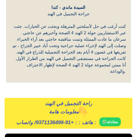
السيدة ماندي - كندا
جراحة التجميل في الهند
كنت أرغب في حل لأسلحتي المترهلة وبحثت عن الخيارات. جئت
عبر الاستشاريين جولة 2 الهند 4 الصحة وأخبرهم عن حاجتي.
سرعان ما عادت الممثلة وتمت مناقشة حاجتي بعد آراء الخبراء.
وصلت إلى الهند لإجراء عملية جراحية وتحت أياد خبير الجراح ، تم
تفريغها في غضون 4 أيام بعد الجراحة التجميلية للذراع في الهند.
كانت الجراحة في مستشفى التجميل في الهند من الطراز الأول.
أنا ممتن لمجموعة جولة 2 الهند 4 الصحة لإظهار الاحتراف
والوداعة.
راحة التجميل في الهند
معلومات هامة
/ واتساب :
هاتف : :
+91-9371136499
محادثة