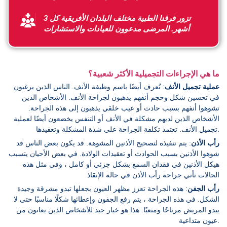
تزور فرقنا الطبية مختلف البلدان الأفريقية كل 3
أشهر. المرضى مدعوون للعيادات والاستشارات
ما هي الإجراءات التجميلية الأكثر شعبية؟
عملية تجميل الأنف
: تُعرف أيضًا باسم وظيفة الأنف. الناس الذين يرغبون
في تحسين شكل وحجم أنفهم يذهبون لجراحة الأنف. الأشخاص الذين
تشوهوا أنفهم بسبب حادث أو عيب خلقي يذهبون إلى هذه الجراحة.
الأشخاص الذين لديهم مشكلة في الأنف أو التنفس يخضعون أيضًا لعملية
تجميل الأنف. تعتمد تكلفة الجراحة على شدة المشكلة وتعقيدها.
رأب الأذن
: يتم تنفيذه لتصحيح الأذنين المشوهة. قد يكون بعض الناس قد
شوهوا الأذنين بسبب الحوادث أو تعقيدات الولادة. في بعض الأحيان يتسبب
هيكل الأذنين في فقدان السمع بشكل جزئي أو كامل ، وفي مثل هذه
الحالات تأتي جراحة رأب الأذن في حالة الإنقاذ
رأب الجفن
: هذه الجراحة تعزز مظهر العيون بجعلها تبدو مشرقة وجيدة
الشكل. في هذه الجراحة ، يتم رفع الجفون وإعطائها شكلًا مناسبًا حتى لا
يبدو المريض مرتاحًا ومتعبًا. هذا هو خيار جيد للأشخاص الذين يعانون من
عيون متداعية.