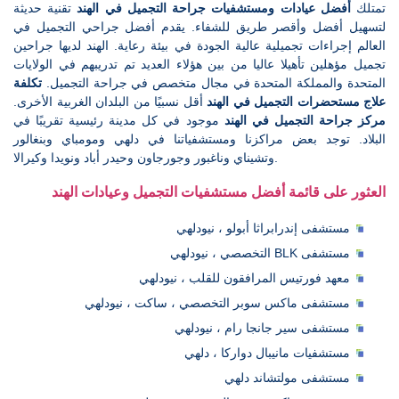
تمتلك
أفضل عيادات ومستشفيات جراحة التجميل في الهند
تقنية حديثة
لتسهيل أفضل وأقصر طريق للشفاء. يقدم أفضل جراحي التجميل في
العالم إجراءات تجميلية عالية الجودة في بيئة رعاية. الهند لديها جراحين
تجميل مؤهلين تأهيلا عاليا من بين هؤلاء العديد تم تدريبهم في الولايات
المتحدة والمملكة المتحدة في مجال متخصص في جراحة التجميل.
تكلفة
علاج مستحضرات التجميل في الهند
أقل نسبيًا من البلدان الغربية الأخرى.
مركز جراحة التجميل في الهند
موجود في كل مدينة رئيسية تقريبًا في
البلاد. توجد بعض مراكزنا ومستشفياتنا في دلهي ومومباي وبنغالور
وتشيناي وناغبور وجورجاون وحيدر أباد ونويدا وكيرالا.
العثور على قائمة أفضل مستشفيات التجميل وعيادات الهند
مستشفى إندرابراثا أبولو ، نيودلهي
مستشفى BLK التخصصي ، نيودلهي
معهد فورتيس المرافقون للقلب ، نيودلهي
مستشفى ماكس سوبر التخصصي ، ساكت ، نيودلهي
مستشفى سير جانجا رام ، نيودلهي
مستشفيات مانيبال دواركا ، دلهي
مستشفى مولتشاند دلهي