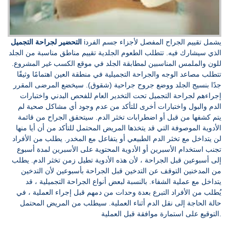
iيشمل تقييم الجراح المفصل لأجزاء جسم الفرد
التحضير لجراحة التجميل
الذي سيشارك فيه. تتطلب الطعوم الجلدية تقييم مناطق مناسبة من الجلد
للون والملمس المناسبين لمطابقة الجلد في موقع الكسب غير المشروع.
تتطلب مصاعد الوجه والجراحة التجميلية في منطقة العين اهتمامًا وثيقًا
جدًا بنسيج الجلد ووضع جروح جراحية (شقوق). سيخضع المرضى المقرر
إجراءهم لجراحة التجميل تحت التخدير العام للفحص البدني واختبارات
الدم والبول واختبارات أخرى للتأكد من عدم وجود أي مشاكل صحية لم
يتم كشفها من قبل أو اضطرابات تخثر الدم. سيتحقق الجراح من قائمة
الأدوية الموصوفة التي قد يتخذها المريض المحتمل للتأكد من أن أيا منها
لن يتداخل مع تخثر الدم الطبيعي أو يتفاعل مع المخدر. يطلب من الأفراد
تجنب استخدام الأسبرين أو الأدوية المحتوية على الأسبرين لمدة أسبوع
إلى أسبوعين قبل الجراحة ، لأن هذه الأدوية تطيل زمن تخثر الدم. يطلب
من المدخنين التوقف عن التدخين قبل الجراحة بأسبوعين لأن التدخين
يتداخل مع عملية الشفاء. بالنسبة لبعض أنواع الجراحة التجميلية ، قد
يُطلب من الأفراد التبرع بعدة وحدات من دمهم قبل إجراء العملية ، في
حالة الحاجة إلى نقل الدم أثناء العملية. سيطلب من المريض المحتمل
التوقيع على استمارة موافقة قبل العملية.