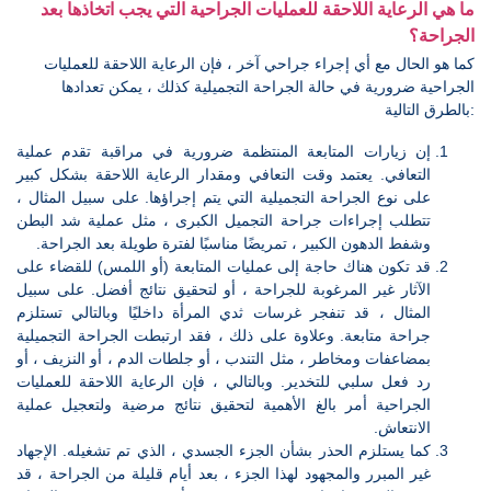
ما هي الرعاية اللاحقة للعمليات الجراحية التي يجب اتخاذها بعد
الجراحة؟
كما هو الحال مع أي إجراء جراحي آخر ، فإن الرعاية اللاحقة للعمليات
الجراحية ضرورية في حالة الجراحة التجميلية كذلك ، يمكن تعدادها
بالطرق التالية:
إن زيارات المتابعة المنتظمة ضرورية في مراقبة تقدم عملية
التعافي. يعتمد وقت التعافي ومقدار الرعاية اللاحقة بشكل كبير
على نوع الجراحة التجميلية التي يتم إجراؤها. على سبيل المثال ،
تتطلب إجراءات جراحة التجميل الكبرى ، مثل عملية شد البطن
وشفط الدهون الكبير ، تمريضًا مناسبًا لفترة طويلة بعد الجراحة.
قد تكون هناك حاجة إلى عمليات المتابعة (أو اللمس) للقضاء على
الآثار غير المرغوبة للجراحة ، أو لتحقيق نتائج أفضل. على سبيل
المثال ، قد تنفجر غرسات ثدي المرأة داخليًا وبالتالي تستلزم
جراحة متابعة. وعلاوة على ذلك ، فقد ارتبطت الجراحة التجميلية
بمضاعفات ومخاطر ، مثل التندب ، أو جلطات الدم ، أو النزيف ، أو
رد فعل سلبي للتخدير. وبالتالي ، فإن الرعاية اللاحقة للعمليات
الجراحية أمر بالغ الأهمية لتحقيق نتائج مرضية ولتعجيل عملية
الانتعاش.
كما يستلزم الحذر بشأن الجزء الجسدي ، الذي تم تشغيله. الإجهاد
غير المبرر والمجهود لهذا الجزء ، بعد أيام قليلة من الجراحة ، قد