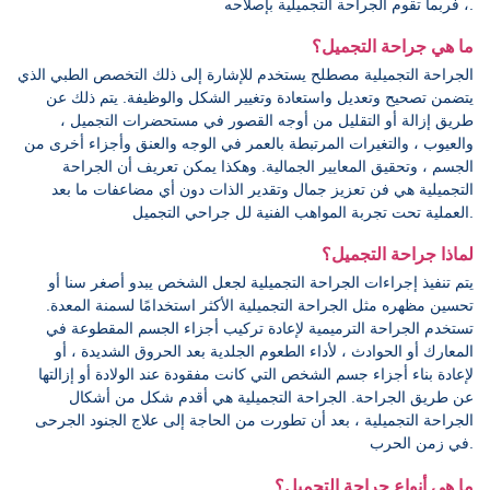
، فربما تقوم الجراحة التجميلية بإصلاحه.
ما هي جراحة التجميل؟
الجراحة التجميلية مصطلح يستخدم للإشارة إلى ذلك التخصص الطبي الذي
يتضمن تصحيح وتعديل واستعادة وتغيير الشكل والوظيفة. يتم ذلك عن
طريق إزالة أو التقليل من أوجه القصور في مستحضرات التجميل ،
والعيوب ، والتغيرات المرتبطة بالعمر في الوجه والعنق وأجزاء أخرى من
الجسم ، وتحقيق المعايير الجمالية. وهكذا يمكن تعريف أن الجراحة
التجميلية هي فن تعزيز جمال وتقدير الذات دون أي مضاعفات ما بعد
العملية تحت تجربة المواهب الفنية لل جراحي التجميل.
لماذا جراحة التجميل؟
يتم تنفيذ إجراءات الجراحة التجميلية لجعل الشخص يبدو أصغر سنا أو
تحسين مظهره مثل الجراحة التجميلية الأكثر استخدامًا لسمنة المعدة.
تستخدم الجراحة الترميمية لإعادة تركيب أجزاء الجسم المقطوعة في
المعارك أو الحوادث ، لأداء الطعوم الجلدية بعد الحروق الشديدة ، أو
لإعادة بناء أجزاء جسم الشخص التي كانت مفقودة عند الولادة أو إزالتها
عن طريق الجراحة. الجراحة التجميلية هي أقدم شكل من أشكال
الجراحة التجميلية ، بعد أن تطورت من الحاجة إلى علاج الجنود الجرحى
في زمن الحرب.
ما هي أنواع جراحة التجميل؟