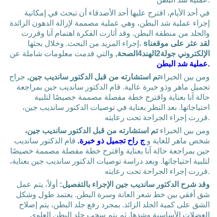
في أحد الأيام، اقترح عليها أحد الأصدقاء أن تبحث في إمكانية
إجراء عملية شد البطن، وهي عملية مصممة لإزالة الدهون الزائدة
والجلد من منطقة البطن. وقد أثارت الفكرة اهتمام آنا وقررت
sلقد عثر على موقعنا
إجراء المزيد من البحث. وخلال بحثها،
الإلكتروني جولة2الهند4الصحة,
والتي قدمت معلومات شاملة عن
عملية شد البطن.
ومن بين الخبراء
تم استشارته من قبل الدكتور سانديب جين,
جراح
تجميل ماهر وذو خبرة عالية. قام الدكتور سانديب جين بمراجعة
حالة آنا بعناية واقترح خطة مفصلة مصممة خصيصًا لتلبية
احتياجاتها. بعد النظر بعناية في توصيات الدكتور سانديب جين،
قررت إجراء الجراحة تحت رعايته.
ومن بين الخبراء
تم استشارته من قبل الدكتور سانديب جين،
شخص ماهر للغاية و
ج راح تجميل ذو خبرة.
قام الدكتور سانديب
جين بمراجعة حالة آنا بعناية واقترح خطة مفصلة مصممة خصيصًا
لتلبية احتياجاتها. وبعد دراسة توصيات الدكتور سانديب جين بعناية،
قررت إجراء الجراحة تحت رعايته.
وقد شرح الدكتور سانديب جين الإجراء بالتفصيل:
أولاً، يتم عمل
شق أفقي بين خط شعر العانة وسرة البطن. يعتمد طول وشكل
الشق على كمية الجلد الزائد. بمجرد رفع جلد البطن، يتم إصلاح
العضلات الأساسية وشدها. ثم يتم سحب جلد البطن العلوي