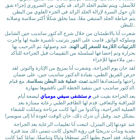
للأسفل، ويتم تقليم الجلد الزائد. قد يكون من الضروري إجراء شق
ثانٍ حول السرة لإزالة الجلد الزائد في الجزء العلوي من البطن.
يتم خياطة الجلد المتبقي معًا، مما يخلق شكلًا أكثر سلاسة وصلابة
للبطن..
شعرت آنا بالاطمئنان من خلال شرح الدكتور سانديب جين الشامل
وسلوكه الواثق. قامت على الفور بترتيب تأشيرة طبية لها وأجرت
الترتيبات اللازمة للسفر إلى الهند.
عند وصولها، تم الترحيب بها
بحرارة وتم إخضاعها لسلسلة من التقييمات قبل الجراحة للتأكد
من ملاءمتها للإجراء..
لقد حان يوم الجراحة، وشعرت آنا بمزيج من الإثارة والتوتر. لقد
حرص الفريق الطبي، بقيادة الدكتور سانديب جين، على ضمان
راحتها واستعدادها الجيد.
تمت عملية شد البطن بسلاسة,
مع قيام
الدكتور سانديب جين بتنفيذ الخطة التي ناقشوها بمهارة.
بعد الجراحة بقيت في
م ستشفى سيفي مومباي
لبضعة أيام
للمراقبة والتعافي. قدم لها الطاقم الطبي رعاية ممتازة بعد
العملية الجراحية، وتأكدوا من أنها كانت مرتاحة وتماثلت للشفاء
بشكل جيد. وقبل أن تدرك ذلك، حان الوقت لعودة آنا إلى سويسرا.
عند عودتها إلى المنزل، اتبعت آنا تعليمات الرعاية بعد الجراحة
بجدية وبدأت تدريجيًا في رؤية التحول كانت تتمنى ذلك منذ فترة
طويلة. فقد أصبح بطنها أكثر تسطحًا وثباتًا وتناسقًا، تمامًا كما كانت