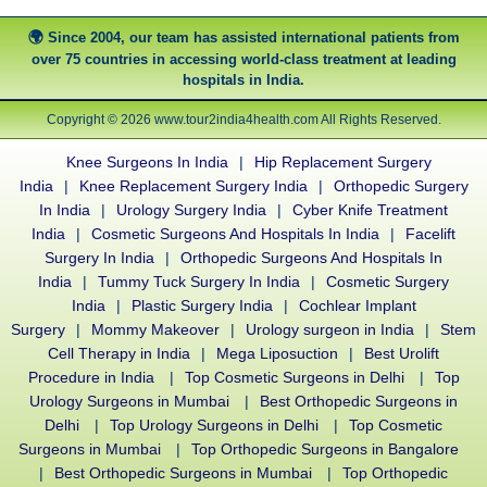
Since 2004, our team has assisted international patients from
over 75 countries in accessing world-class treatment at leading
hospitals in India.
Copyright © 2026 www.tour2india4health.com All Rights Reserved.
Knee Surgeons In India
|
Hip Replacement Surgery
India
|
Knee Replacement Surgery India
|
Orthopedic Surgery
In India
|
Urology Surgery India
|
Cyber Knife Treatment
India
|
Cosmetic Surgeons And Hospitals In India
|
Facelift
Surgery In India
|
Orthopedic Surgeons And Hospitals In
India
|
Tummy Tuck Surgery In India
|
Cosmetic Surgery
India
|
Plastic Surgery India
|
Cochlear Implant
Surgery
|
Mommy Makeover
|
Urology surgeon in India
|
Stem
Cell Therapy in India
|
Mega Liposuction
|
Best Urolift
Procedure in India
|
Top Cosmetic Surgeons in Delhi
|
Top
Urology Surgeons in Mumbai
|
Best Orthopedic Surgeons in
Delhi
|
Top Urology Surgeons in Delhi
|
Top Cosmetic
Surgeons in Mumbai
|
Top Orthopedic Surgeons in Bangalore
|
Best Orthopedic Surgeons in Mumbai
|
Top Orthopedic