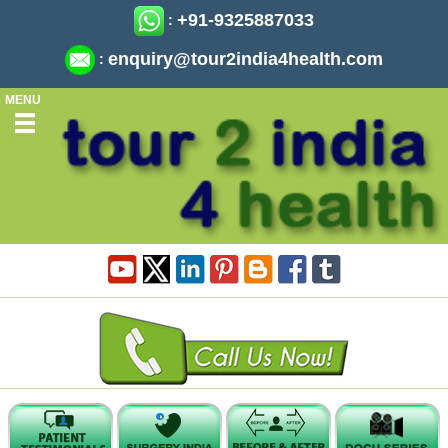
+91-9325887033
:
enquiry@tour2india4health.com
:
MENU