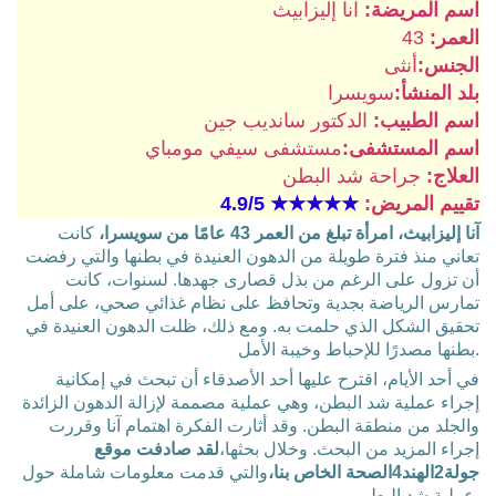
اسم المريضة:
آنا إليزابيث
العمر:
43
الجنس:
أنثى
بلد المنشأ:
سويسرا
اسم الطبيب:
الدكتور سانديب جين
اسم المستشفى:
مستشفى سيفي مومباي
العلاج:
جراحة شد البطن
تقييم المريض:
★★★★★
4.9/5
آنا إليزابيث، امرأة تبلغ من العمر 43 عامًا من سويسرا،
كانت
تعاني منذ فترة طويلة من الدهون العنيدة في بطنها والتي رفضت
أن تزول على الرغم من بذل قصارى جهدها. لسنوات، كانت
تمارس الرياضة بجدية وتحافظ على نظام غذائي صحي، على أمل
تحقيق الشكل الذي حلمت به. ومع ذلك، ظلت الدهون العنيدة في
بطنها مصدرًا للإحباط وخيبة الأمل.
في أحد الأيام، اقترح عليها أحد الأصدقاء أن تبحث في إمكانية
إجراء عملية شد البطن، وهي عملية مصممة لإزالة الدهون الزائدة
والجلد من منطقة البطن. وقد أثارت الفكرة اهتمام آنا وقررت
إجراء المزيد من البحث. وخلال بحثها،
لقد صادفت موقع
جولة2الهند4الصحة الخاص بنا،
والتي قدمت معلومات شاملة حول
عملية شد البطن.