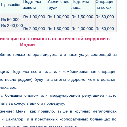
Подтяжка
Увеличение
Подтяжка
Операция
Liposuction
живота
груди
лица
на веках
Rs.1,00,000
Rs.1,00,000
Rs.1,50,000
Rs.30,000
Rs.50,000 -
-
-
-
-
Rs.2,00,000
Rs.2,00,000
Rs.1,50,000
Rs.2,00,000
Rs.60,000
ияющие на стоимость пластической хирургии в
Индии.
я не только гонорар хирурга; это пакет услуг, состоящий из
ции:
Подтяжка всего тела или комбинированная операция
е после родов») будут значительно дороже, чем отдельная
яжка век.
с большим опытом или международной репутацией часто
ату за консультацию и процедуру.
жение:
Цены, как правило, выше в крупных мегаполисах
и и Бангалор) и в престижных корпоративных больницах по
клиниками или городами второго уровня.