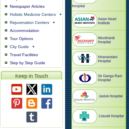
Newspaper Articles
Hospital
Holistic Medicine Centers
+
Asian Heart
Rejuvenation Centers
+
Institute
Accommodation
Wockhardt
Tour Options
Hospital
City Guide
+
Travel Facilities
Hiranandani
Hospital
Step by Step Guide
Keep in Touch
Sir Ganga Ram
Hospital
Jaslok Hospital
Lilavati Hospital