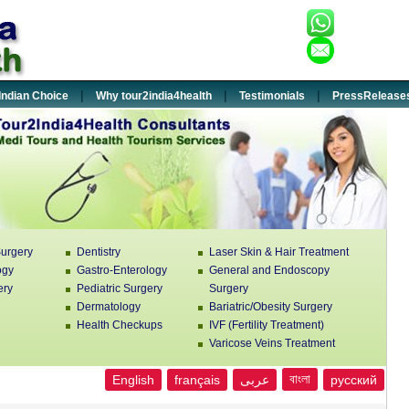
+91-932
:
enquiry
:
|
|
|
Indian Choice
Why tour2india4health
Testimonials
PressRelease
urgery
Dentistry
Laser Skin & Hair Treatment
ogy
Gastro-Enterology
General and Endoscopy
ery
Pediatric Surgery
Surgery
Dermatology
Bariatric/Obesity Surgery
Health Checkups
IVF (Fertility Treatment)
Varicose Veins Treatment
বাংলা
English
français
عربى
русский