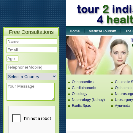
|
|
Free Consultations
Home
Medical Tourism
The 
Orthopaedics
Cosmetic S
Cardiothoracic
Opthalmol
Oncology
Neurosurg
Nephrology (kidney)
Urosurgery
Exotic Spas
Ayurveda