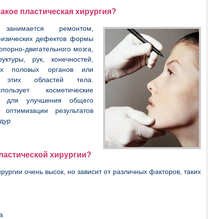
такое пластическая хирургия?
анимается ремонтом,
физических дефектов формы
опорно-двигательного мозга,
уктуры, рук, конечностей,
их половых органов или
я этих областей тела.
ользует косметические
ак для улучшения общего
оптимизации результатов
дур
пластической хирургии?
рургии очень высок, но зависит от различных факторов, таких
а