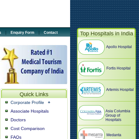
5887033
@tour2india4health.com
|
|
s
Enquiry Form
Contact
Top Hospitals in India
Apollo Hospital
Fortis Hospital
Artemis Hospital
Quick Links
Corporate Profile
+
Associate Hospitals
Asia Columbia
Group of
Doctors
Hospitals
Cost Comparison
Medanta
FAQs