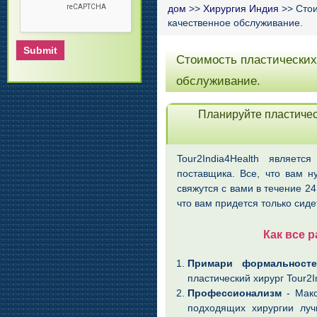
дом
>>
Хирургия Индия
>> Стои
качественное обслуживание.
Стоимость пластических
обслуживание.
Планируйте пластичес
Tour2India4Health являет
поставщика. Все, что вам н
свяжутся с вами в течение 24
что вам придется только сиде
Как все р
Примари формальносте
пластический хирург Tour2I
Профессионализм
- Макс
подходящих хирургии луч