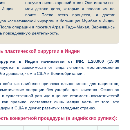
ния
получил очень хороший ответ. Они искали все
в Индии
мои детали дела, которые я послал им по
почте. После всего процесса, я достиг
ра косметической хирургии в больницах Мумбаи в Индии
После операции я посетил Агра и Тадж-Махал. Вернувшись
ть повседневную деятельность.
ь пластической хирургии в Индии
рургии в Индии начинается от INR. 1,20,000 (15,00
ируется в зависимости от вида лечения, местоположения
Это дешевле, чем в США и Великобритании..
 себя как наиболее привлекательное место для пациентов,
сметические операции без ущерба для качества. Основная
 в существенной разнице в ценах: стоимость косметической
 как правило, составляет лишь малую часть от того, что
едуры в США и других развитых западных странах.
ть конкретной процедуры (в индийских рупиях):